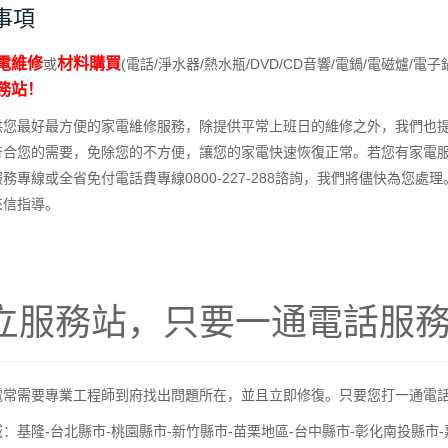
事項
電維修
材料購買
或
(電話/淨水器/熱水瓶/DVD/CD音響/電鍋/電磁爐/電子
務站！
供您最好最方便的家電維修服務，除提供平常上班日的維修之外，我們也提
符合您的需要，免除您的不方便，讓您的家電快速恢復正常。若您有家電
務專線或全省免付電話費專線0800-227-288諮詢，我們將儘快為您
來信指導。
立服務站，只要一通電話服務
電常需要專業工程師到府找出問題所在，並且立即修復。只要您打一通電
：基隆-台北縣市-桃園縣市-新竹縣市-苗栗地區-台中縣市-彰化南投縣市