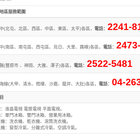
地區服務範圍
2241-8
中(北屯、北區、西區、中區、東區、太平)各區，
電話：
2473
中(南區、南屯區、西屯區、烏日、大里、霧峰)各區，
電話：
2522-5481
縣(豐原市 、神岡、大雅、潭子)各區，
電話：
04-26
海線(大甲、清水、梧棲、沙鹿、龍井、大肚)各區，
電話：
目
視：液晶電視 電漿電視 平面電視。
箱：單門冰箱、雙門冰箱、營業用冰箱。
衣機：洗衣機、乾衣機、滾筒洗衣機。
氣機：窗型冷氣、分離式冷氣、空調冷氣。