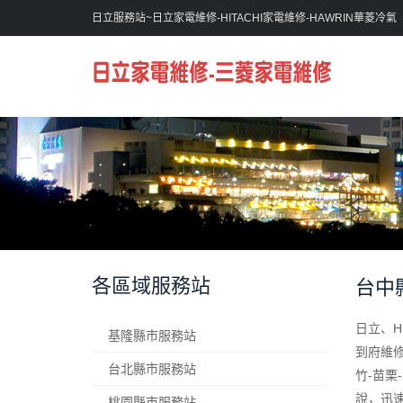
日立服務站~日立家電維修-HITACHI家電維修-HAWRIN華菱冷氣
各區域服務站
台中
日立、H
基隆縣市服務站
到府維修
台北縣市服務站
竹-苗栗
說，迅
桃園縣市服務站