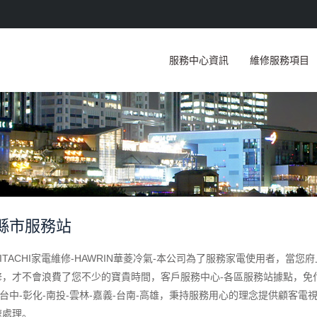
服務中心資訊
維修服務項目
縣市服務站
ITACHI家電維修-HAWRIN華菱冷氣-本公司為了服務家電使用者，
，才不會浪費了您不少的寶貴時間，客戶服務中心-各區服務站據點，免付費諮詢專
-台中-彰化-南投-雲林-嘉義-台南-高雄，秉持服務用心的理念提供顧
速處理。