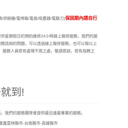
保固期內請自行
鍋/烘碗機/電烤箱/電扇/吸塵器/電鬍刀)
供星期假日的預約維修24小時線上報修服務，我們的服
服務諮詢的問題，可以透過線上報修服務，也可以撥以上
處理。服務人員若有處理不周之處，敬請原諒，若有指教之
就到!
話，我們的服務團隊會提供最迅速最專業的服務。
-嘉義雲林縣市-台南縣市-高雄縣市