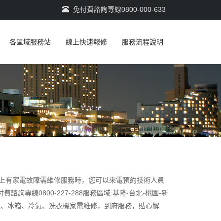
免付費諮詢專線0800-000-633
各區域服務站
線上快速報修
服務流程說明
當您府上有家電故障需維修服務時，您可以來電預約技術人員
線0800-227-288服務區域:基隆-台北-桃園-新
客電視、冰箱、冷氣、洗衣機家電維修，到府服務，貼心解