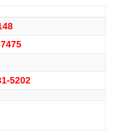
148
-7475
31-5202