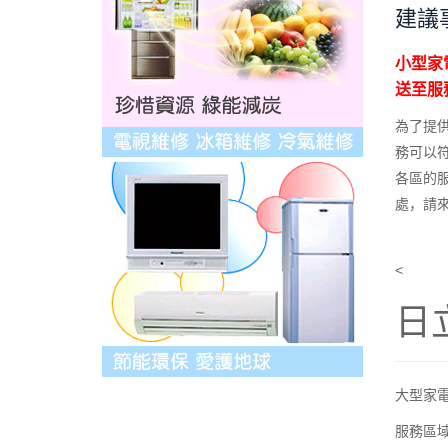
建議
小型家
送至服
為了提
務可以
各區的服
處，請
<
日
大型家
服務區域